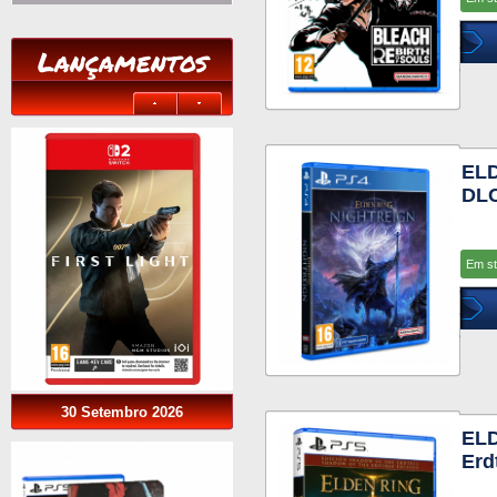
Lançamentos
ELD
DLC
Em s
30 Setembro 2026
ELD
Erd