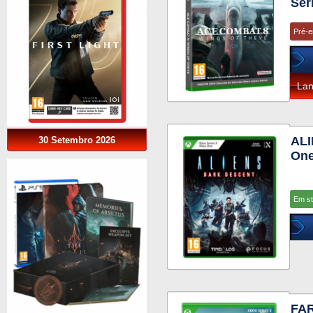
Ser
Pré-
La
AL
30 Setembro 2026
One
Em s
FA