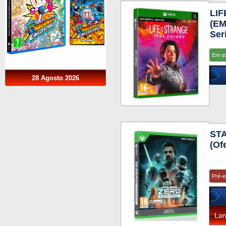
LIF
(EM
Ser
Em s
28 Agosto 2026
ST
(Of
Pré-
La