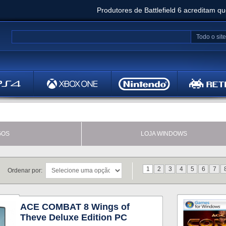
Produtores de Battlefield 6 acreditam q
Clair Obscur: Expedition 33 já vendeu 5 milhõ
Todo o site
Metal
Bethesd
GOS
LOJA WINDOWS
1
2
3
4
5
6
7
Ordenar por:
ACE COMBAT 8 Wings of
Theve Deluxe Edition PC