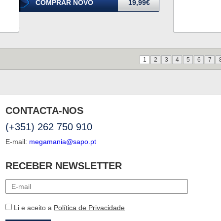
COMPRAR NOVO
19,99€
1
2
3
4
5
6
7
CONTACTA-NOS
(+351) 262 750 910
E-mail:
megamania@sapo.pt
RECEBER NEWSLETTER
Li e aceito a
Política de Privacidade