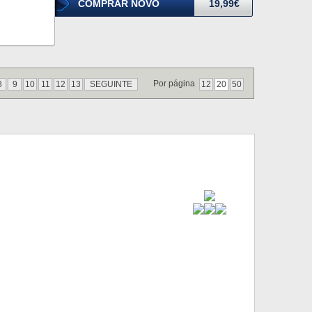
COMPRAR NOVO
19,99€
Por página
8
9
10
11
12
13
SEGUINTE
12
20
50