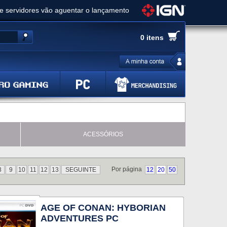
ue servidores vão aguentar o lançamento
es de cópias e vai receber novo conteúdo
0 itens
Ghost of Yotei - Análise
 Gear Solid Delta: Snake Eater - Análise
a anuncia livestream para o Fallout Day
ACESSÓRIOS
Por página
8
9
10
11
12
13
SEGUINTE
12
20
50
AGE OF CONAN: HYBORIAN
ADVENTURES PC